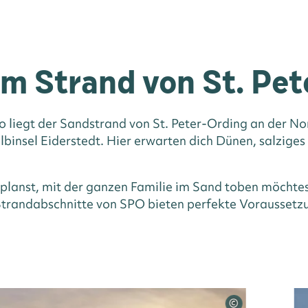
m Strand von St. Pet
er Sand trifft Nordseew
 so liegt der Sandstrand von St. Peter-Ording an der N
lbinsel Eiderstedt. Hier erwarten dich Dünen, salzige
D IN ST. PETER-
planst, mit der ganzen Familie im Sand toben möchtes
n Strandabschnitte von SPO bieten perfekte Vorausset
©