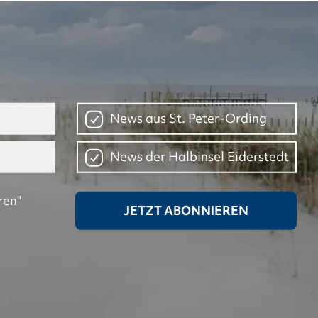
News aus St. Peter-Ording
News der Halbinsel Eiderstedt
ren"