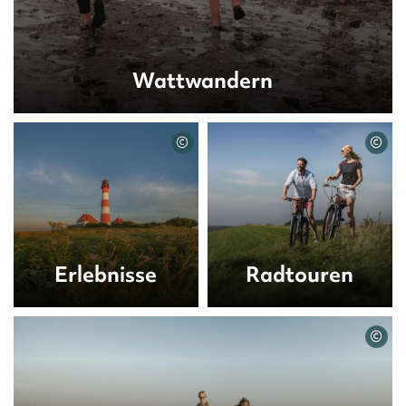
Wattwandern
©
©
Erlebnisse
Radtouren
©