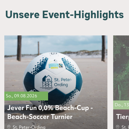
Unsere Event-Highlights
So., 09.08.2026
Do., 1
Jever Fun 0,0% Beach-Cup -
Beach-Soccer Turnier
Tie
St. Peter-Ording
St. 