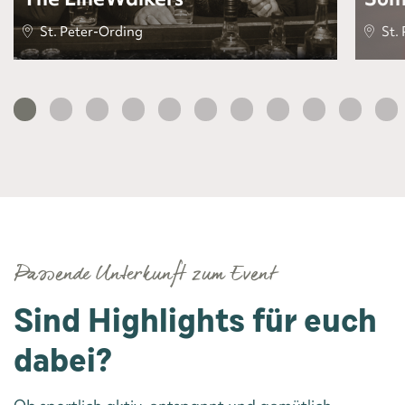
St. Peter-Ording
St. 
Passende Unterkunft zum Event
Sind Highlights für euch
dabei?