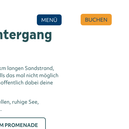
BUCHEN
MENÜ
ntergang
2 km langen Sandstrand,
ls das mal nicht möglich
hoffentlich dabei deine
len, ruhige See,
.
M PROMENADE