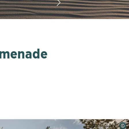
omenade
©