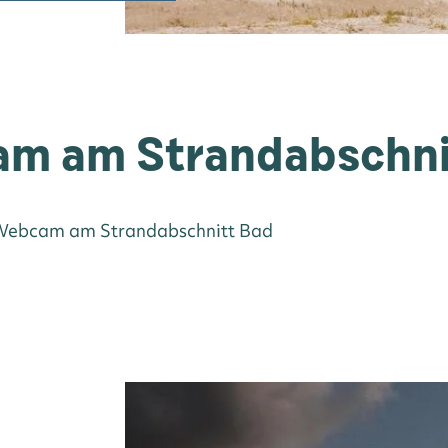
m am Strandabschni
©