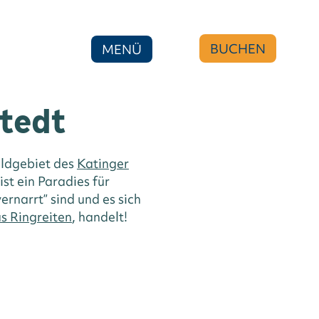
BUCHEN
MENÜ
stedt
ldgebiet des
Katinger
st ein Paradies für
ernarrt” sind und es sich
s Ringreiten
, handelt!