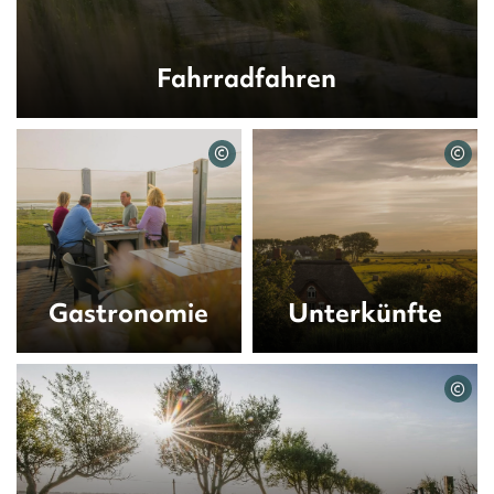
Fahrradfahren
©
©
Gastronomie
Unterkünfte
©