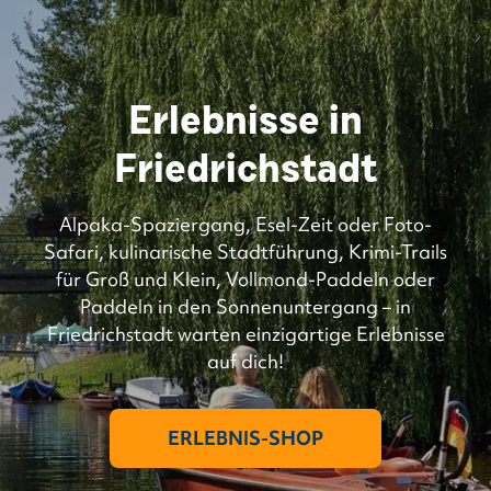
Erlebnisse in
Friedrichstadt
Alpaka-Spaziergang, Esel-Zeit oder Foto-
Safari, kulinarische Stadtführung, Krimi-Trails
für Groß und Klein, Vollmond-Paddeln oder
Paddeln in den Sonnenuntergang – in
Friedrichstadt warten einzigartige Erlebnisse
auf dich!
ERLEBNIS-SHOP