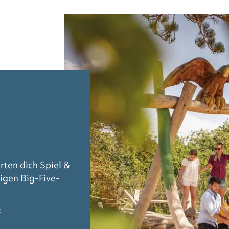
rten dich Spiel &
igen Big-Five-
: