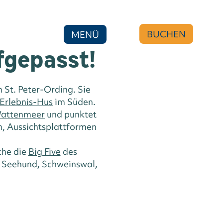
BUCHEN
MENÜ
fgepasst!
 St. Peter-Ording. Sie
Erlebnis-Hus
im Süden.
Wattenmeer
und punktet
n, Aussichtsplattformen
che die
Big Five
des
, Seehund, Schweinswal,