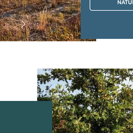
NATU
©