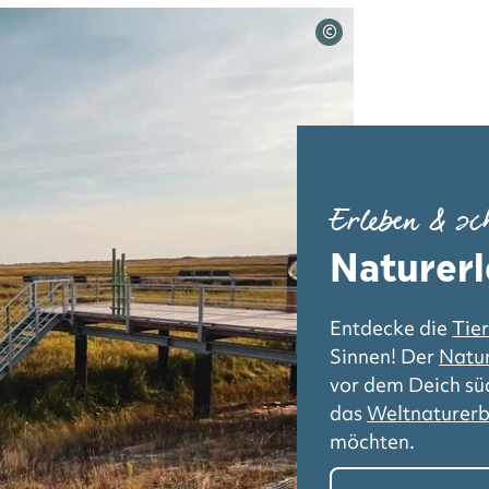
©
Erleben & sc
Naturer
Entdecke die
Tie
Sinnen! Der
Natu
vor dem Deich süd
das
Weltnaturer
möchten.