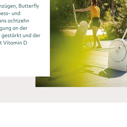
zügen, Butterfly
ness- und
ans achtzehn
gung an der
 gestärkt und der
it Vitamin D