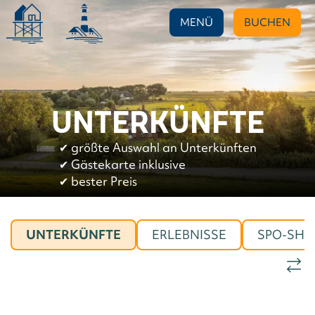
MENÜ
BUCHEN
UNTERKÜNFTE
✔︎
größte Auswahl an Unterkünften
✔︎
Gästekarte inklusive
✔︎
bester Preis
UNTERKÜNFTE
ERLEBNISSE
SPO-SHO