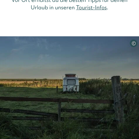
Urlaub in unseren
Tourist-Infos
.
©