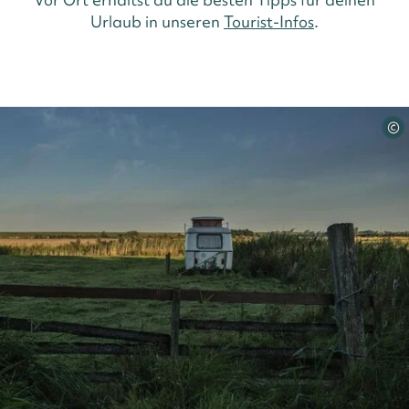
Urlaub in unseren
Tourist-Infos
.
©