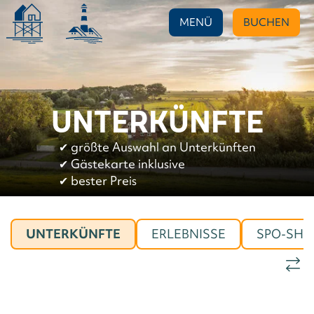
MENÜ
BUCHEN
UNTERKÜNFTE
✔︎
größte Auswahl an Unterkünften
✔︎
Gästekarte inklusive
✔︎
bester Preis
UNTERKÜNFTE
ERLEBNISSE
SPO-SHO