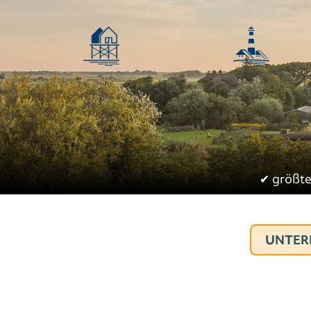
✔︎
größte
UNTER