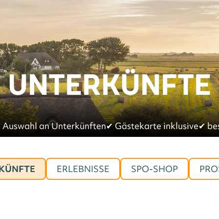
UNTERKÜNFTE
 Auswahl an Unterkünften
✔︎
Gästekarte inklusive
✔︎
be
KÜNFTE
ERLEBNISSE
SPO-SHOP
PRO