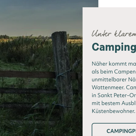
Unter klare
Camping 
Näher kommt man
als beim Campen 
unmittelbarer N
Wattenmeer. Camp
in Sankt Peter-Or
mit bestem Ausbl
Küstenbewohner.
CAMPINGP