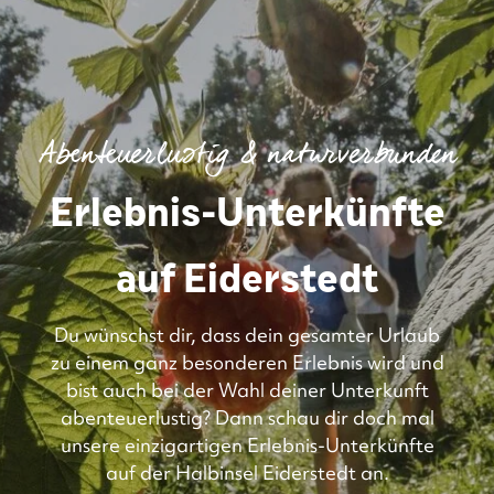
Abenteuerlustig & naturverbunden
Erlebnis-Unterkünfte
auf Eiderstedt
Du wünschst dir, dass dein gesamter Urlaub
zu einem ganz besonderen Erlebnis wird und
bist auch bei der Wahl deiner Unterkunft
abenteuerlustig? Dann schau dir doch mal
unsere einzigartigen Erlebnis-Unterkünfte
auf der Halbinsel Eiderstedt an.