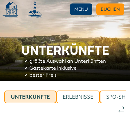
MENÜ
BUCHEN
UNTERKÜNFTE
✔︎
größte Auswahl an Unterkünften
✔︎
Gästekarte inklusive
✔︎
bester Preis
UNTERKÜNFTE
ERLEBNISSE
SPO-SHO