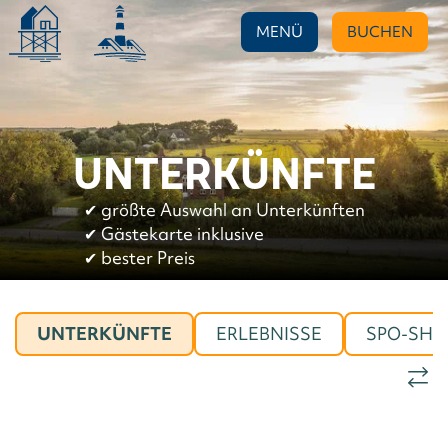
MENÜ
BUCHEN
UNTERKÜNFTE
✔︎
größte Auswahl an Unterkünften
✔︎
Gästekarte inklusive
✔︎
bester Preis
UNTERKÜNFTE
ERLEBNISSE
SPO-SHO