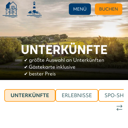
MENÜ
BUCHEN
UNTERKÜNFTE
✔︎
größte Auswahl an Unterkünften
✔︎
Gästekarte inklusive
✔︎
bester Preis
UNTERKÜNFTE
ERLEBNISSE
SPO-SHO