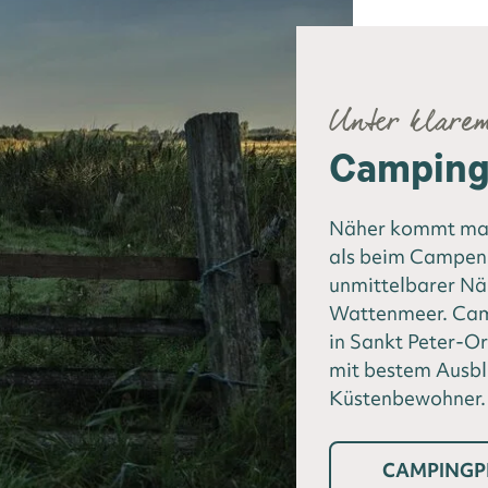
Unter klare
Camping 
Näher kommt man
als beim Campen 
unmittelbarer N
Wattenmeer. Camp
in Sankt Peter-Or
mit bestem Ausbl
Küstenbewohner.
CAMPINGP