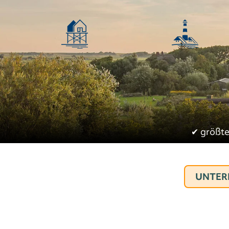
✔︎
größte
UNTER