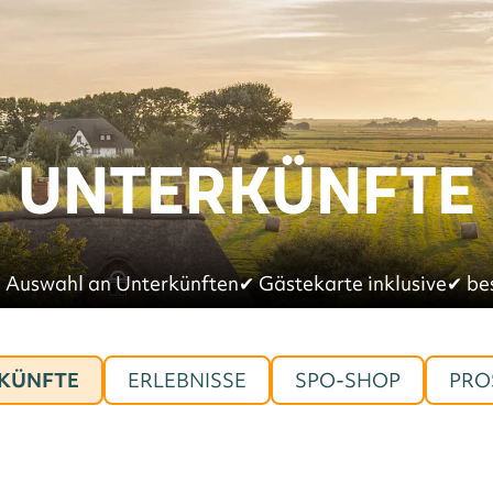
UNTERKÜNFTE
 Auswahl an Unterkünften
✔︎
Gästekarte inklusive
✔︎
be
KÜNFTE
ERLEBNISSE
SPO-SHOP
PRO