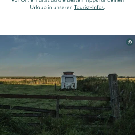
Urlaub in unseren
Tourist-Infos
.
©