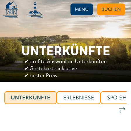
MENÜ
BUCHEN
UNTERKÜNFTE
✔︎
größte Auswahl an Unterkünften
✔︎
Gästekarte inklusive
✔︎
bester Preis
UNTERKÜNFTE
ERLEBNISSE
SPO-SHO