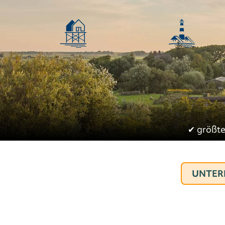
✔︎
größte
UNTER