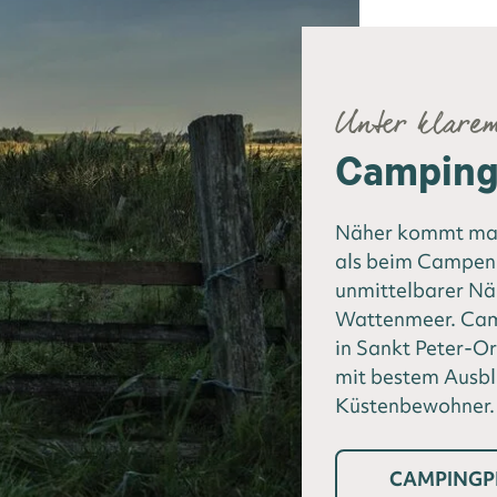
Unter klare
Camping 
Näher kommt man
als beim Campen 
unmittelbarer N
Wattenmeer. Camp
in Sankt Peter-Or
mit bestem Ausbl
Küstenbewohner.
CAMPINGP