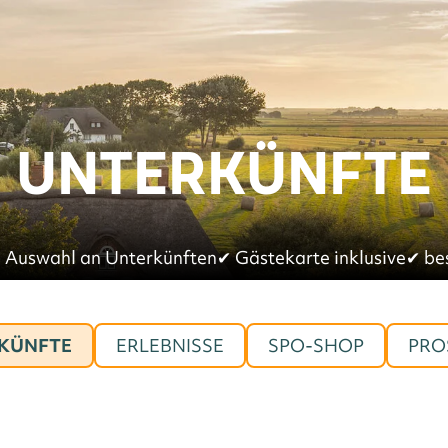
UNTERKÜNFTE
 Auswahl an Unterkünften
✔︎
Gästekarte inklusive
✔︎
be
KÜNFTE
ERLEBNISSE
SPO-SHOP
PRO