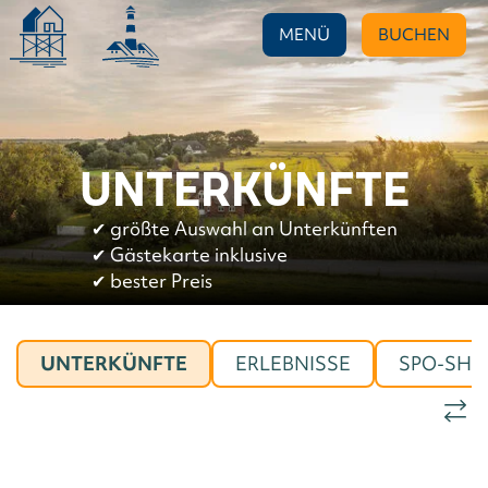
MENÜ
BUCHEN
UNTERKÜNFTE
✔︎
größte Auswahl an Unterkünften
✔︎
Gästekarte inklusive
✔︎
bester Preis
UNTERKÜNFTE
ERLEBNISSE
SPO-SHO