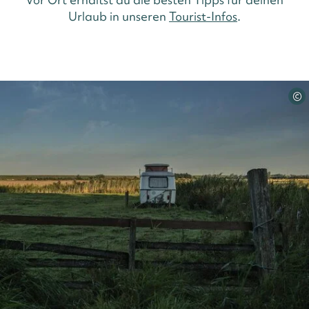
Urlaub in unseren
Tourist-Infos
.
©