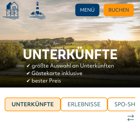
MENÜ
BUCHEN
UNTERKÜNFTE
✔︎
größte Auswahl an Unterkünften
✔︎
Gästekarte inklusive
✔︎
bester Preis
UNTERKÜNFTE
ERLEBNISSE
SPO-SHO