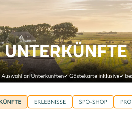
UNTERKÜNFTE
 Auswahl an Unterkünften
✔︎
Gästekarte inklusive
✔︎
be
KÜNFTE
ERLEBNISSE
SPO-SHOP
PRO