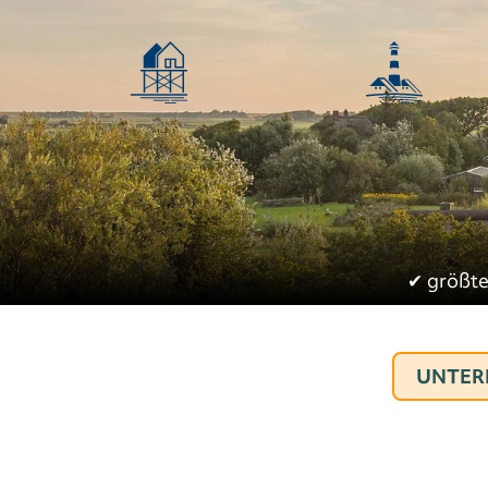
✔︎
größte
UNTER