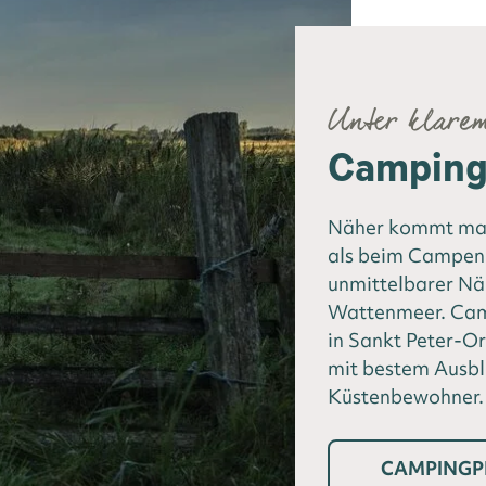
Unter klare
Camping 
Näher kommt man
als beim Campen 
unmittelbarer N
Wattenmeer. Camp
in Sankt Peter-Or
mit bestem Ausbl
Küstenbewohner.
CAMPINGP