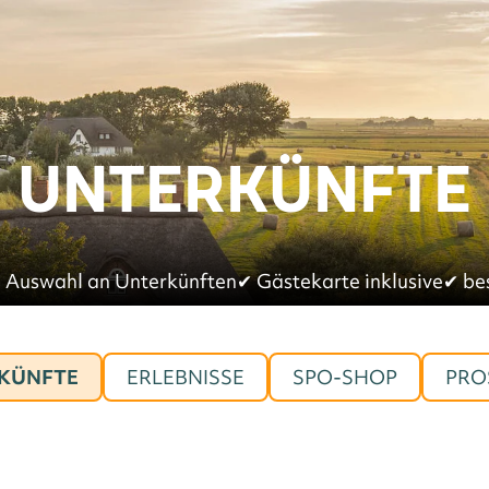
UNTERKÜNFTE
 Auswahl an Unterkünften
✔︎
Gästekarte inklusive
✔︎
be
KÜNFTE
ERLEBNISSE
SPO-SHOP
PRO