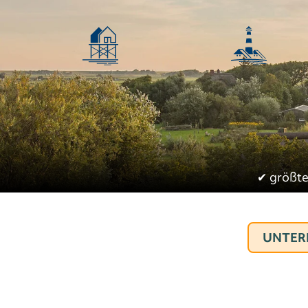
✔︎
größte
UNTER