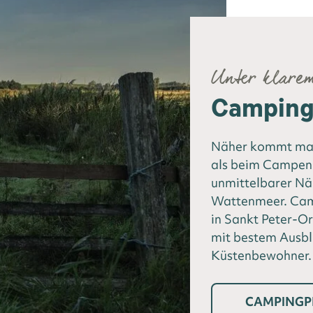
Unter klare
Camping 
Näher kommt man
als beim Campen 
unmittelbarer N
Wattenmeer. Camp
in Sankt Peter-Or
mit bestem Ausbl
Küstenbewohner.
CAMPINGP