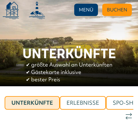
MENÜ
BUCHEN
UNTERKÜNFTE
✔︎
größte Auswahl an Unterkünften
✔︎
Gästekarte inklusive
✔︎
bester Preis
UNTERKÜNFTE
ERLEBNISSE
SPO-SHO