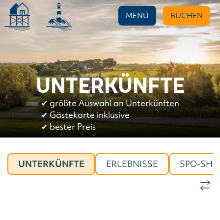
MENÜ
BUCHEN
UNTERKÜNFTE
✔︎
größte Auswahl an Unterkünften
✔︎
Gästekarte inklusive
✔︎
bester Preis
UNTERKÜNFTE
ERLEBNISSE
SPO-SHO