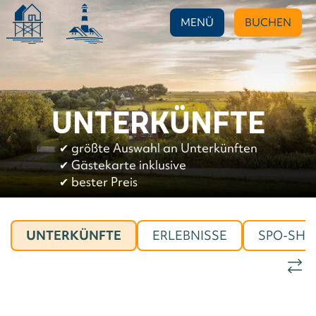
MENÜ
BUCHEN
UNTERKÜNFTE
✔︎
größte Auswahl an Unterkünften
✔︎
Gästekarte inklusive
✔︎
bester Preis
UNTERKÜNFTE
ERLEBNISSE
SPO-SHO