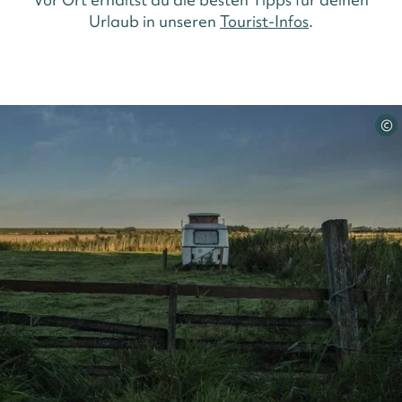
Urlaub in unseren
Tourist-Infos
.
©