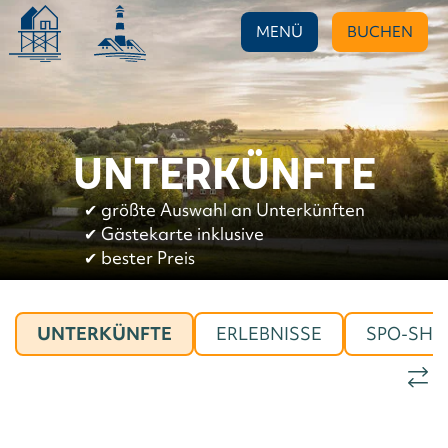
MENÜ
BUCHEN
UNTERKÜNFTE
✔︎
größte Auswahl an Unterkünften
✔︎
Gästekarte inklusive
✔︎
bester Preis
UNTERKÜNFTE
ERLEBNISSE
SPO-SHO