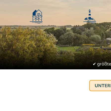
✔︎
größte
UNTER