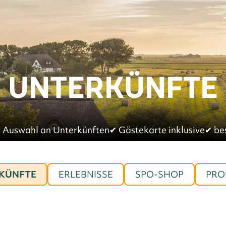
UNTERKÜNFTE
 Auswahl an Unterkünften
✔︎
Gästekarte inklusive
✔︎
be
KÜNFTE
ERLEBNISSE
SPO-SHOP
PRO