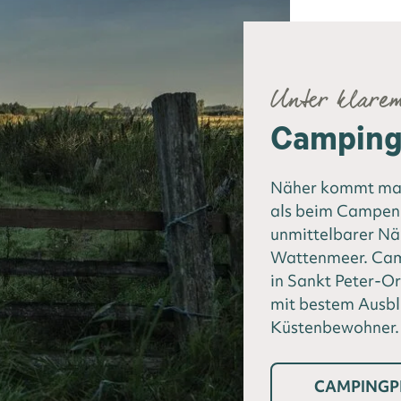
Unter klare
Camping 
Näher kommt man
als beim Campen 
unmittelbarer N
Wattenmeer. Camp
in Sankt Peter-Or
mit bestem Ausbl
Küstenbewohner.
CAMPINGP