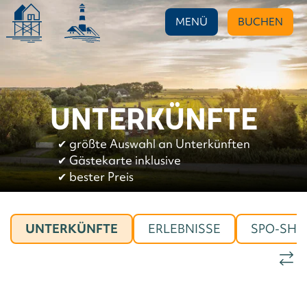
MENÜ
BUCHEN
UNTERKÜNFTE
✔︎
größte Auswahl an Unterkünften
✔︎
Gästekarte inklusive
✔︎
bester Preis
UNTERKÜNFTE
ERLEBNISSE
SPO-SHO