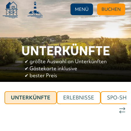
MENÜ
BUCHEN
UNTERKÜNFTE
✔︎
größte Auswahl an Unterkünften
✔︎
Gästekarte inklusive
✔︎
bester Preis
UNTERKÜNFTE
ERLEBNISSE
SPO-SHO