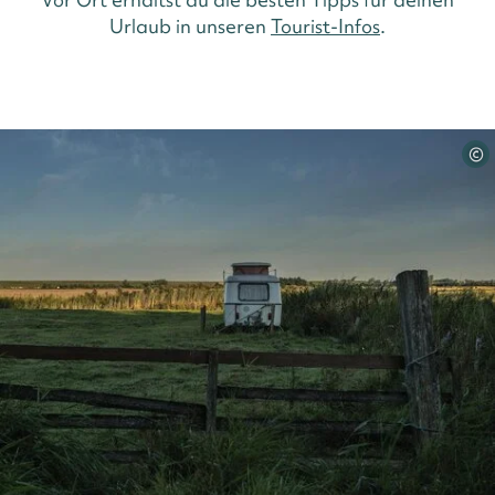
Urlaub in unseren
Tourist-Infos
.
©