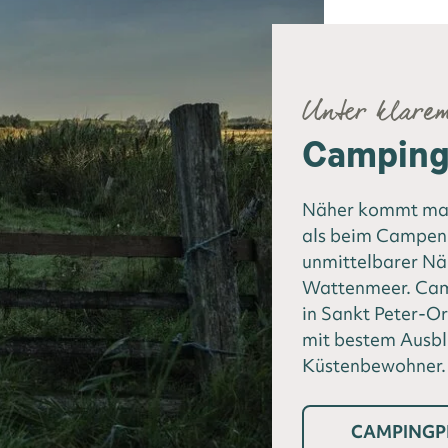
Unter klare
Camping 
Näher kommt man
als beim Campen 
unmittelbarer N
Wattenmeer. Camp
in Sankt Peter-Or
mit bestem Ausbl
Küstenbewohner.
CAMPINGP