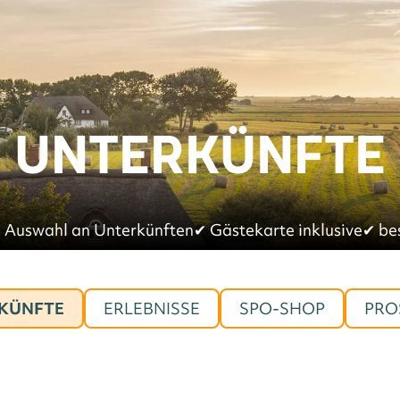
UNTERKÜNFTE
 Auswahl an Unterkünften
✔︎
Gästekarte inklusive
✔︎
be
KÜNFTE
ERLEBNISSE
SPO-SHOP
PRO