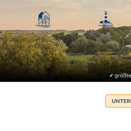
✔︎
größte
UNTER