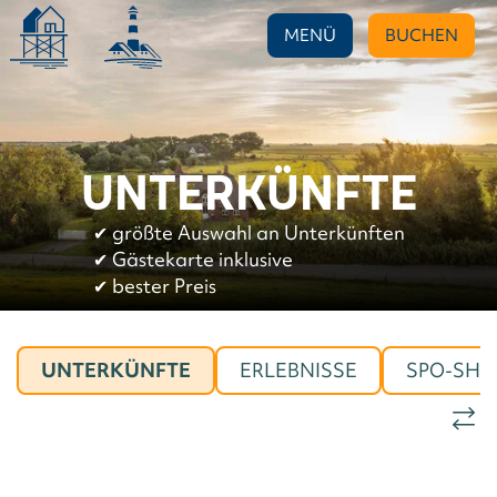
MENÜ
BUCHEN
UNTERKÜNFTE
✔︎
größte Auswahl an Unterkünften
✔︎
Gästekarte inklusive
✔︎
bester Preis
UNTERKÜNFTE
ERLEBNISSE
SPO-SHO