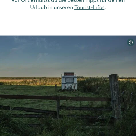
Urlaub in unseren
Tourist-Infos
.
©