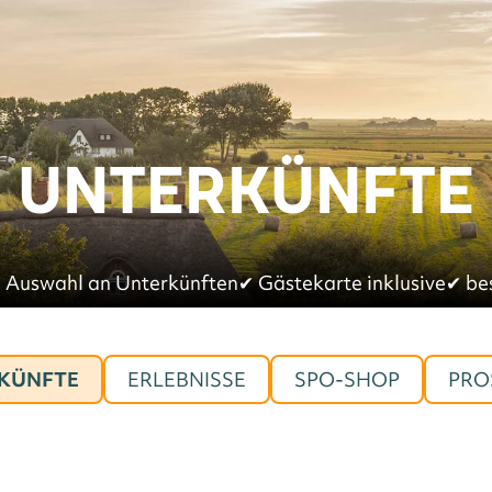
UNTERKÜNFTE
 Auswahl an Unterkünften
✔︎
Gästekarte inklusive
✔︎
be
KÜNFTE
ERLEBNISSE
SPO-SHOP
PRO