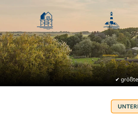
✔︎
größte
UNTER