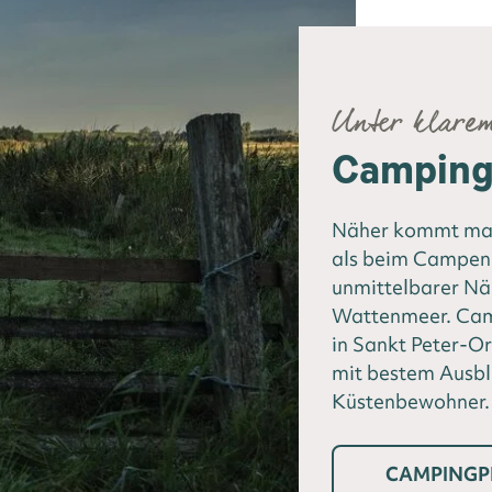
Unter klare
Camping 
Näher kommt man
als beim Campen 
unmittelbarer N
Wattenmeer. Camp
in Sankt Peter-Or
mit bestem Ausbl
Küstenbewohner.
CAMPINGP