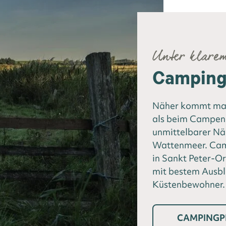
Unter klare
Camping 
Näher kommt man
als beim Campen 
unmittelbarer N
Wattenmeer. Camp
in Sankt Peter-Or
mit bestem Ausbl
Küstenbewohner.
CAMPINGP