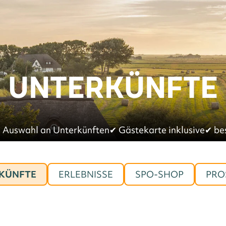
UNTERKÜNFTE
 Auswahl an Unterkünften
✔︎
Gästekarte inklusive
✔︎
be
KÜNFTE
ERLEBNISSE
SPO-SHOP
PRO