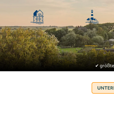
✔︎
größte
UNTER