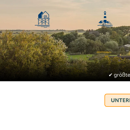
✔︎
größte
UNTER