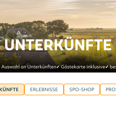
UNTERKÜNFTE
 Auswahl an Unterkünften
✔︎
Gästekarte inklusive
✔︎
be
KÜNFTE
ERLEBNISSE
SPO-SHOP
PRO