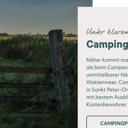
Unter klare
Camping 
Näher kommt man
als beim Campen 
unmittelbarer N
Wattenmeer. Camp
in Sankt Peter-Or
mit bestem Ausbl
Küstenbewohner.
CAMPINGP