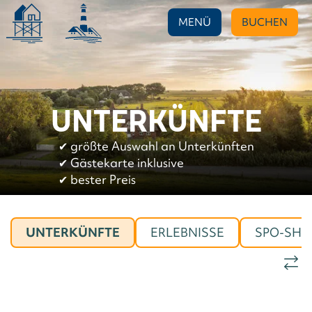
MENÜ
BUCHEN
UNTERKÜNFTE
✔︎
größte Auswahl an Unterkünften
✔︎
Gästekarte inklusive
✔︎
bester Preis
UNTERKÜNFTE
ERLEBNISSE
SPO-SHO