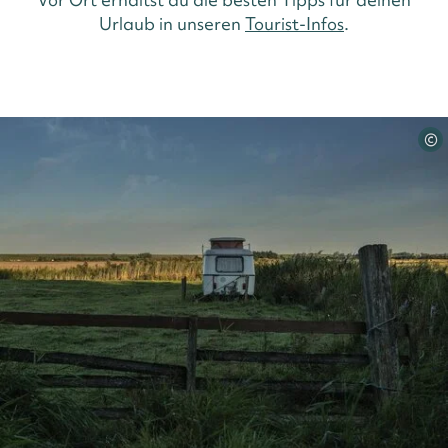
Urlaub in unseren
Tourist-Infos
.
©