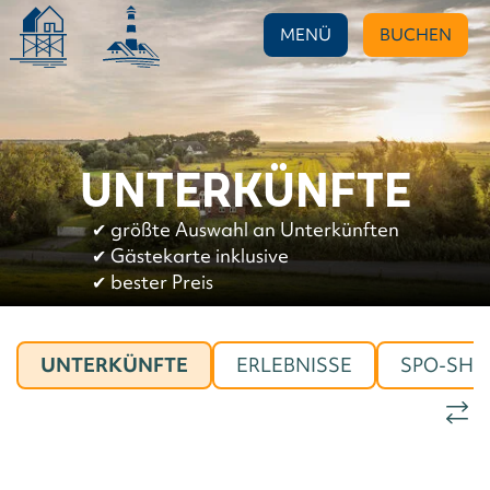
MENÜ
BUCHEN
UNTERKÜNFTE
✔︎
größte Auswahl an Unterkünften
✔︎
Gästekarte inklusive
✔︎
bester Preis
UNTERKÜNFTE
ERLEBNISSE
SPO-SHO