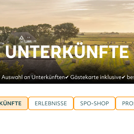
UNTERKÜNFTE
 Auswahl an Unterkünften
✔︎
Gästekarte inklusive
✔︎
be
KÜNFTE
ERLEBNISSE
SPO-SHOP
PRO