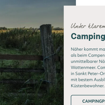
Unter klare
Camping 
Näher kommt man
als beim Campen 
unmittelbarer N
Wattenmeer. Camp
in Sankt Peter-Or
mit bestem Ausbl
Küstenbewohner.
CAMPINGP