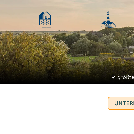
✔︎
größte
UNTER