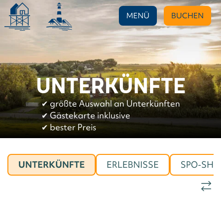
MENÜ
BUCHEN
UNTERKÜNFTE
✔︎
größte Auswahl an Unterkünften
✔︎
Gästekarte inklusive
✔︎
bester Preis
UNTERKÜNFTE
ERLEBNISSE
SPO-SHO