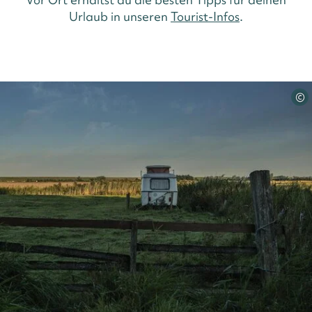
Urlaub in unseren
Tourist-Infos
.
©