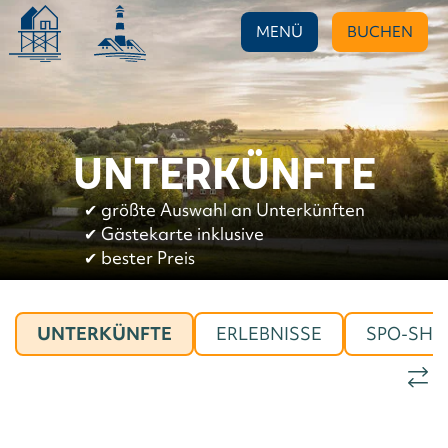
MENÜ
BUCHEN
UNTERKÜNFTE
✔︎
größte Auswahl an Unterkünften
✔︎
Gästekarte inklusive
✔︎
bester Preis
UNTERKÜNFTE
ERLEBNISSE
SPO-SHO