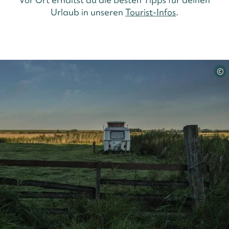
Urlaub in unseren
Tourist-Infos
.
©