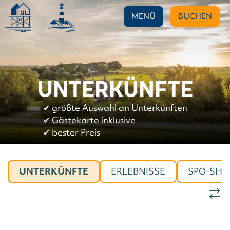
MENÜ
BUCHEN
UNTERKÜNFTE
✔︎
größte Auswahl an Unterkünften
✔︎
Gästekarte inklusive
✔︎
bester Preis
UNTERKÜNFTE
ERLEBNISSE
SPO-SHO