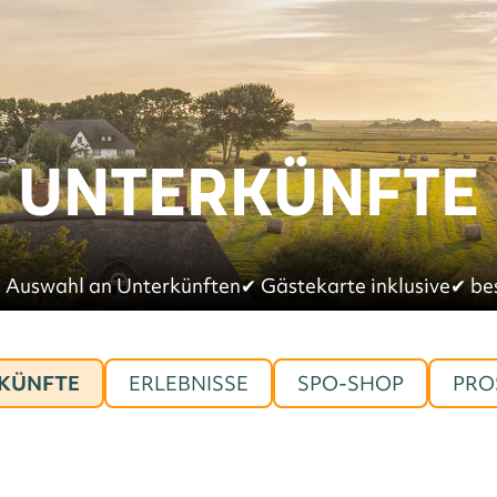
UNTERKÜNFTE
 Auswahl an Unterkünften
✔︎
Gästekarte inklusive
✔︎
be
KÜNFTE
ERLEBNISSE
SPO-SHOP
PRO