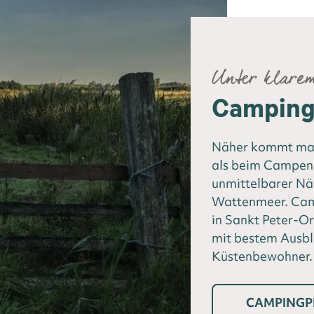
Unter klare
Camping 
Näher kommt man
als beim Campen 
unmittelbarer N
Wattenmeer. Camp
in Sankt Peter-Or
mit bestem Ausbl
Küstenbewohner.
CAMPINGP