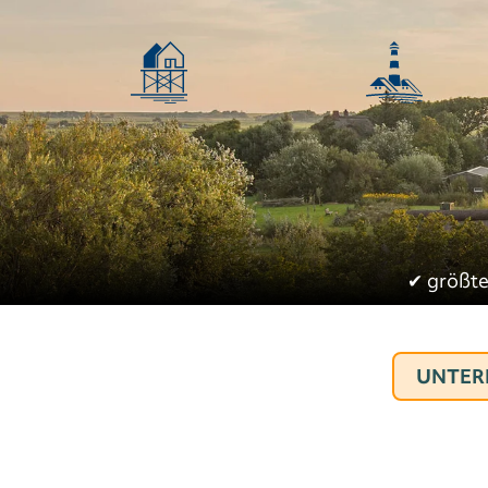
✔︎
größte
UNTER