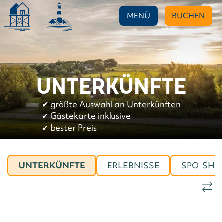
MENÜ
BUCHEN
UNTERKÜNFTE
✔︎
größte Auswahl an Unterkünften
✔︎
Gästekarte inklusive
✔︎
bester Preis
UNTERKÜNFTE
ERLEBNISSE
SPO-SHO