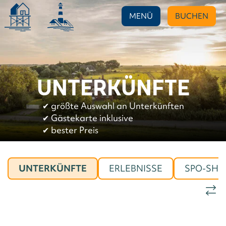
MENÜ
BUCHEN
UNTERKÜNFTE
✔︎
größte Auswahl an Unterkünften
✔︎
Gästekarte inklusive
✔︎
bester Preis
UNTERKÜNFTE
ERLEBNISSE
SPO-SHO