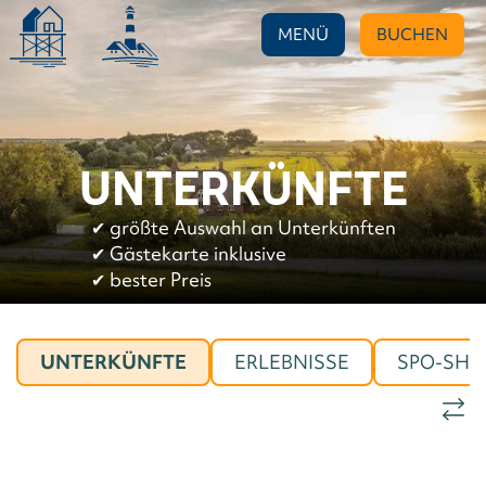
MENÜ
BUCHEN
UNTERKÜNFTE
✔︎
größte Auswahl an Unterkünften
✔︎
Gästekarte inklusive
✔︎
bester Preis
UNTERKÜNFTE
ERLEBNISSE
SPO-SHO