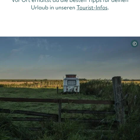
Urlaub in unseren
Tourist-Infos
.
©