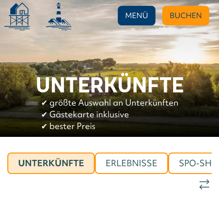
MENÜ
BUCHEN
UNTERKÜNFTE
✔︎
größte Auswahl an Unterkünften
✔︎
Gästekarte inklusive
✔︎
bester Preis
UNTERKÜNFTE
ERLEBNISSE
SPO-SHO