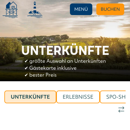
MENÜ
BUCHEN
UNTERKÜNFTE
✔︎
größte Auswahl an Unterkünften
✔︎
Gästekarte inklusive
✔︎
bester Preis
UNTERKÜNFTE
ERLEBNISSE
SPO-SHO