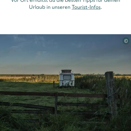
Urlaub in unseren
Tourist-Infos
.
©