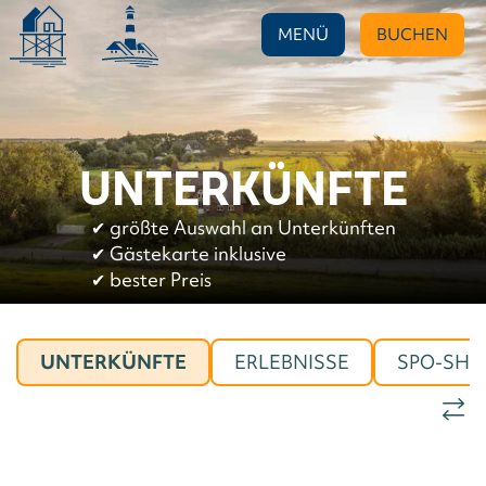
MENÜ
BUCHEN
UNTERKÜNFTE
✔︎
größte Auswahl an Unterkünften
✔︎
Gästekarte inklusive
✔︎
bester Preis
UNTERKÜNFTE
ERLEBNISSE
SPO-SHO