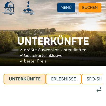
MENÜ
BUCHEN
UNTERKÜNFTE
✔︎
größte Auswahl an Unterkünften
✔︎
Gästekarte inklusive
✔︎
bester Preis
UNTERKÜNFTE
ERLEBNISSE
SPO-SHO