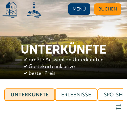
MENÜ
BUCHEN
UNTERKÜNFTE
✔︎
größte Auswahl an Unterkünften
✔︎
Gästekarte inklusive
✔︎
bester Preis
UNTERKÜNFTE
ERLEBNISSE
SPO-SHO