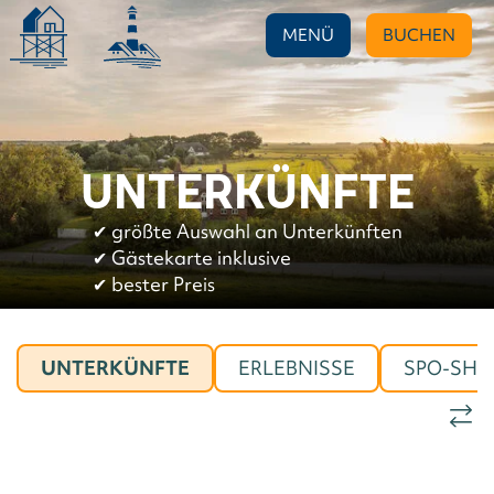
MENÜ
BUCHEN
UNTERKÜNFTE
✔︎
größte Auswahl an Unterkünften
✔︎
Gästekarte inklusive
✔︎
bester Preis
UNTERKÜNFTE
ERLEBNISSE
SPO-SHO